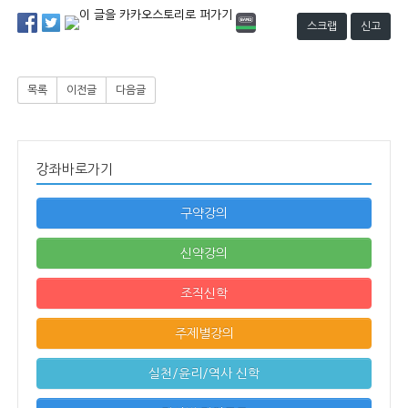
스크랩
신고
목록
이전글
다음글
강좌바로가기
구약강의
신약강의
조직신학
주제별강의
실천/윤리/역사 신학