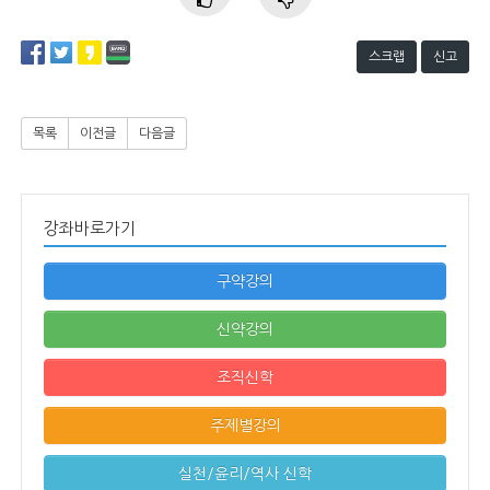
스크랩
신고
목록
이전글
다음글
강좌바로가기
구약강의
신약강의
조직신학
주제별강의
실천/윤리/역사 신학