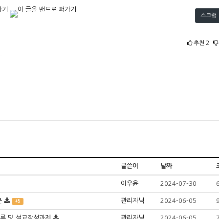
스크랩
추천
2
.
글쓴이
날짜
이우윤
2024-07-30
문
관리자닉
2024-06-05
+5
서류 및 설교작성과제
관리자닉
2024-06-05