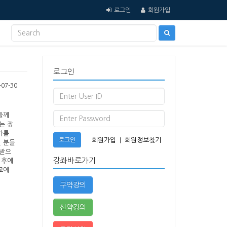
로그인
회원가입
로그인
07-30
들께
는 장
가를
로그인
회원가입
|
회원정보찾기
신 분들
 받으
강좌바로가기
이후에
교에
구약강의
신약강의