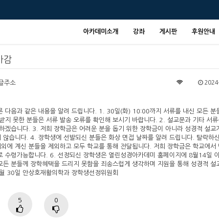
아카데미소개
강좌
게시판
후원안내
마감
글주소
2024-
다음과 같은 내용을 알려 드립니다. 1. 30일(화) 10:00까지 서류를 내신 모든 분
받지 못한 분들은 서류 발송 오류를 확인해 보시기 바랍니다. 2. 설교문과 기타 서류
겠습니다. 3. 저희 장학금은 어려운 분을 돕기 위한 장학금이 아니라 성경적 설교
않습니다. 4. 장학생에 선발되신 분들은 화상 면접 날짜를 알려 드립니다. 탈락하
 해외에 계신 분들을 제외하고 모두 학교를 통해 전달됩니다. 저희 장학금은 학교에서
로 수령가능합니다. 6. 선정되신 장학생은 열린성경아카데미 홈페이지에 8월14일 
신 모든 분들께 장학혜택을 드리지 못함을 죄송스럽게 생각하며 지원을 통해 성경적 설
 7월 30일 안상호재활의학과 장학생선정위원회
5
0