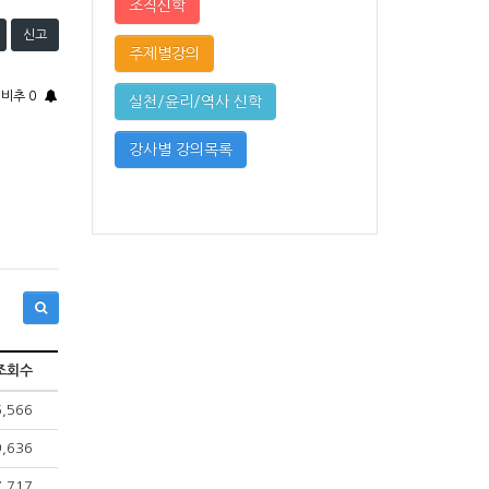
조직신학
신고
주제별강의
비추
0
실천/윤리/역사 신학
강사별 강의목록
조회수
6,566
9,636
7,717