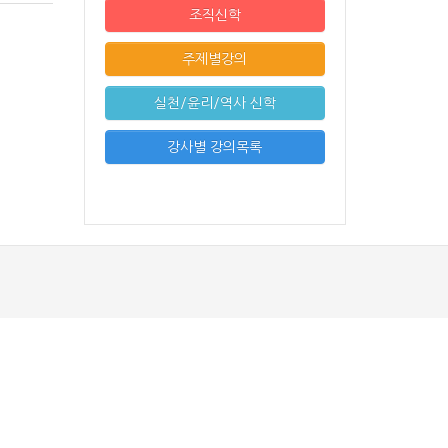
조직신학
주제별강의
실천/윤리/역사 신학
강사별 강의목록