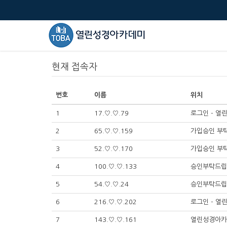
현재 접속자
번호
이름
위치
1
17.♡.♡.79
로그인 - 
2
65.♡.♡.159
가입승인 부탁
3
52.♡.♡.170
가입승인 부탁
4
100.♡.♡.133
승인부탁드립니
5
54.♡.♡.24
승인부탁드립니
6
216.♡.♡.202
로그인 - 
7
143.♡.♡.161
열린성경아카