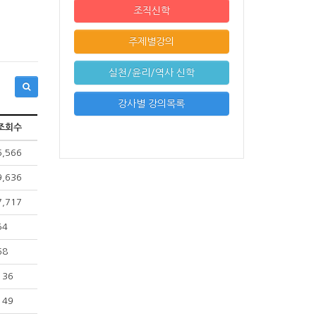
조직신학
주제별강의
실천/윤리/역사 신학
강사별 강의목록
조회수
6,566
9,636
7,717
54
68
136
149