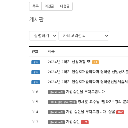
목록
이전글
다음글
게시판
번호
제목
2024년 2학기 신청마감
공지
+1
2024년 2학기 안상호재활의학과 장학생 선발공지
공지
2024년 2학기 안상호재활의학과 장학생선발제출서
공지
316
가입승인을 부탁드립니다.
인사와 교제
315
장세훈 교수님 "말라기" 강의 
TOBA 관련 공지/문의
314
가입 승인을 부탁드립니다. 샬롬
인사와 교제
Hot
313
가입승인
인사와 교제
Hot