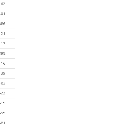
162
401
386
421
417
398
416
439
483
522
515
555
581