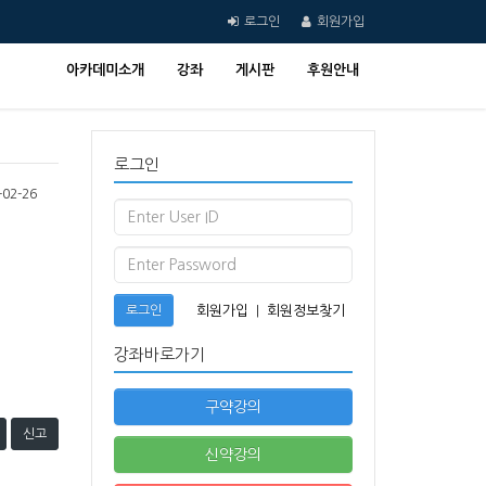
로그인
회원가입
아카데미소개
강좌
게시판
후원안내
로그인
02-26
로그인
회원가입
|
회원정보찾기
강좌바로가기
구약강의
신고
신약강의