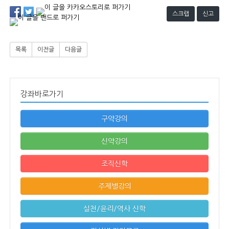
스크랩
신고
목록
이전글
다음글
강좌바로가기
구약강의
신약강의
조직신학
주제별강의
실천/윤리/역사 신학